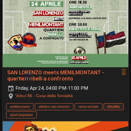
SAN LORENZO meets MENILMONTANT -
quartieri ribelli a confronto
Friday, Apr 24, 04:00 PM-11:00 PM
Volsci 86 - Casa della Socialità
antifascismo
atletico san lorenzo
cena sociale
dibattito
sport popolare