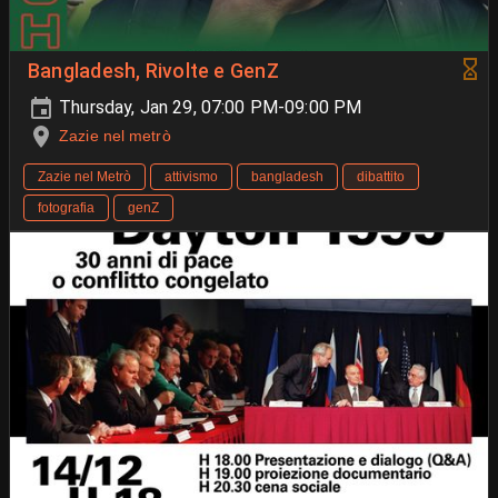
Bangladesh, Rivolte e GenZ
Thursday, Jan 29, 07:00 PM-09:00 PM
Zazie nel metrò
Zazie nel Metrò
attivismo
bangladesh
dibattito
fotografia
genZ