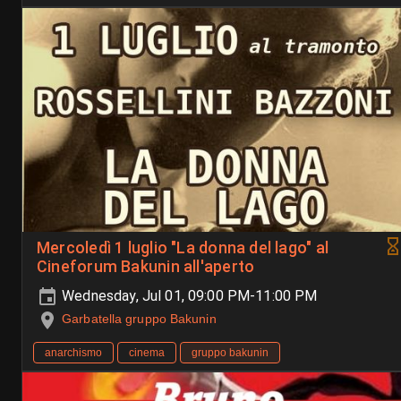
Mercoledì 1 luglio "La donna del lago" al
Cineforum Bakunin all'aperto
Wednesday, Jul 01, 09:00 PM-11:00 PM
Garbatella gruppo Bakunin
anarchismo
cinema
gruppo bakunin