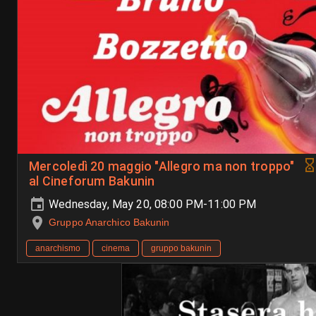
Mercoledì 20 maggio "Allegro ma non troppo"
al Cineforum Bakunin
Wednesday, May 20, 08:00 PM-11:00 PM
Gruppo Anarchico Bakunin
anarchismo
cinema
gruppo bakunin