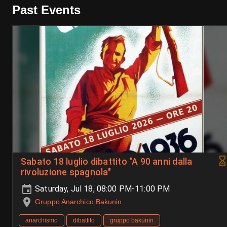
Past Events
Sabato 18 luglio dibattito "A 90 anni dalla
rivoluzione spagnola"
Saturday, Jul 18, 08:00 PM-11:00 PM
Gruppo Anarchico Bakunin
anarchismo
dibattito
gruppo bakunin