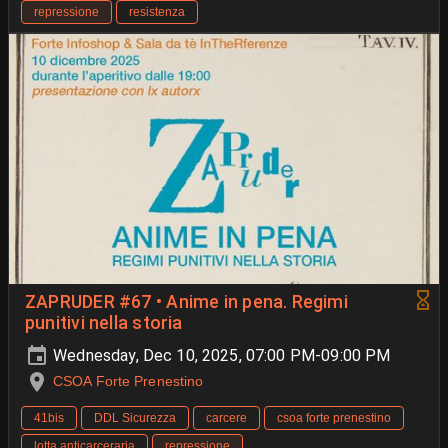
repressione
resistenza
ZAPRUDER #67 • Anime in pena. Regimi
punitivi nella storia
Wednesday, Dec 10, 2025, 07:00 PM-09:00 PM
CSOA Forte Prenestino
41bis
DDL Sicurezza
carcere
csoa forte prenestino
lotta anticarceraria
repressione