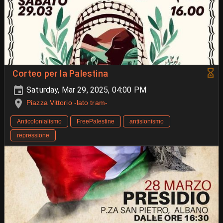
Corteo per la Palestina
Saturday, Mar 29, 2025, 04:00 PM
Piazza Vittorio -lato tram-
Anticolonialismo
FreePalestine
antisionismo
repressione