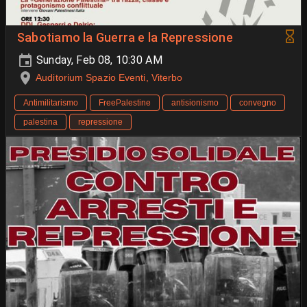
Sabotiamo la Guerra e la Repressione
Sunday, Feb 08, 10:30 AM
Auditorium Spazio Eventi, Viterbo
Antimilitarismo
FreePalestine
antisionismo
convegno
palestina
repressione