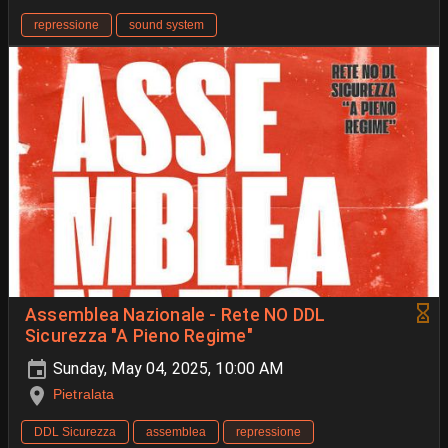
repressione
sound system
Assemblea Nazionale - Rete NO DDL
Sicurezza "A Pieno Regime"
Sunday, May 04, 2025, 10:00 AM
Pietralata
DDL Sicurezza
assemblea
repressione