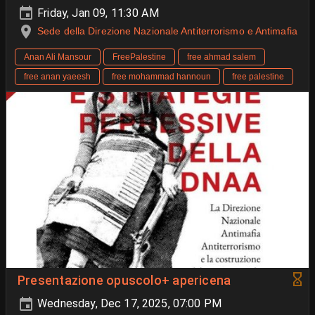
Friday, Jan 09, 11:30 AM
Sede della Direzione Nazionale Antiterrorismo e Antimafia
Anan Ali Mansour
FreePalestine
free ahmad salem
free anan yaeesh
free mohammad hannoun
free palestine
Presentazione opuscolo+ apericena
Wednesday, Dec 17, 2025, 07:00 PM