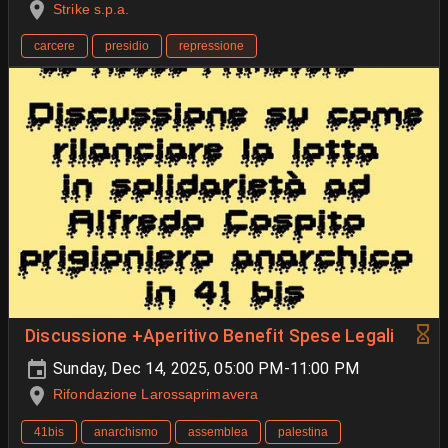
Strike s.p.a.
carcere
presidio
repressione
Discussione +Aperitivo Benefit Spese Legali
Sunday, Dec 14, 2025, 05:00 PM-11:00 PM
Rifondazione Larossaprimavera
41bis
anarchismo
assemblea
palestina