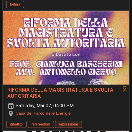
tortura
RIFORMA DELLA MAGISTRATURA E SVOLTA
AUTORITARIA
Saturday, Mar 07, 04:00 PM
Casa del Parco delle Energie
dibattito
referendum
repressione