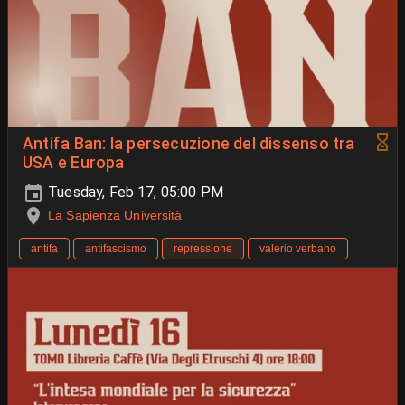
Antifa Ban: la persecuzione del dissenso tra
USA e Europa
Tuesday, Feb 17, 05:00 PM
La Sapienza Università
antifa
antifascismo
repressione
valerio verbano