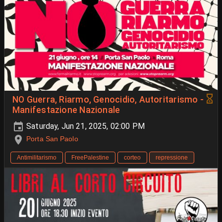
NO Guerra, Riarmo, Genocidio, Autoritarismo -
Manifestazione Nazionale
Saturday, Jun 21, 2025, 02:00 PM
Porta San Paolo
Antimilitarismo
FreePalestine
corteo
repressione