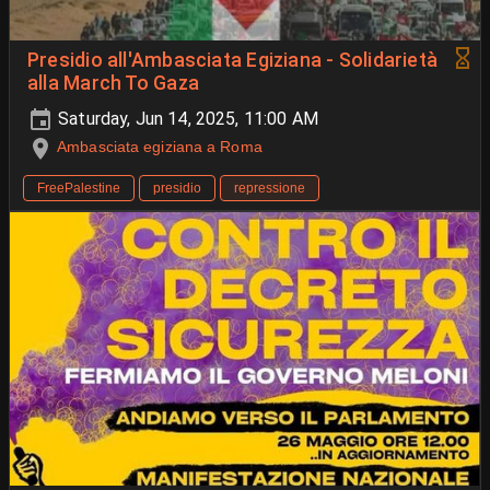
Presidio all'Ambasciata Egiziana - Solidarietà
alla March To Gaza
Saturday, Jun 14, 2025, 11:00 AM
Ambasciata egiziana a Roma
FreePalestine
presidio
repressione