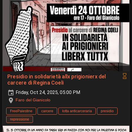
Presidio in solidarietà allx prigionierx del
carcere di Regina Coeli
Friday, Oct 24, 2025, 05:00 PM
Faro del Gianicolo
FreePalestine
carcere
lotta anticarceraria
presidio
repressione