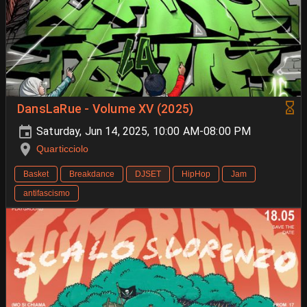
DansLaRue - Volume XV (2025)
Saturday, Jun 14, 2025, 10:00 AM-08:00 PM
Quarticciolo
Basket
Breakdance
DJSET
HipHop
Jam
antifascismo