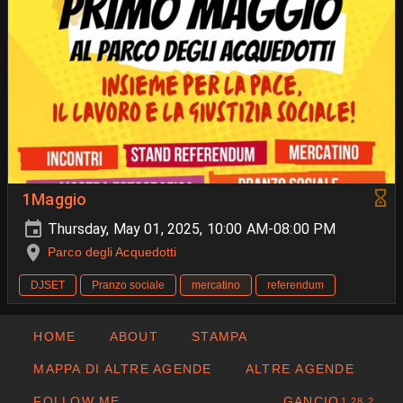
1Maggio
Thursday, May 01, 2025, 10:00 AM-08:00 PM
Parco degli Acquedotti
DJSET
Pranzo sociale
mercatino
referendum
HOME
ABOUT
STAMPA
MAPPA DI ALTRE AGENDE
ALTRE AGENDE
FOLLOW ME
GANCIO
1.28.2