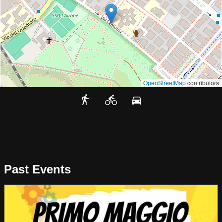
OpenStreetMap
contributors
Past Events