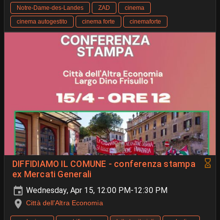
Notre‑Dame‑des‑Landes
ZAD
cinema
cinema autogestito
cinema forte
cinemaforte
DIFFIDIAMO IL COMUNE - conferenza stampa
ex Mercati Generali
Wednesday, Apr 15, 12:00 PM-12:30 PM
Città dell'Altra Economia