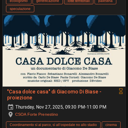
ecologismo
gentrificazione
lotte territoriali
palestina
speculazione
"Casa dolce casa" di Giacomo Di Biase -
proiezione
Thursday, Nov 27, 2025, 09:30 PM-11:00 PM
CSOA Forte Prenestino
Coordinamento sì al parco, sì all’ospedale no allo stadio
cinema