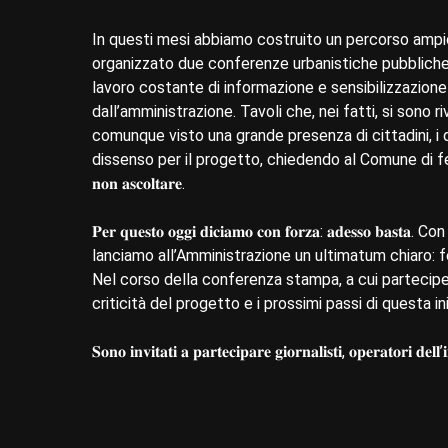
In questi mesi abbiamo costruito un percorso ampio
organizzato due conferenze urbanistiche pubbliche
lavoro costante di informazione e sensibilizzazione
dall’amministrazione. Tavoli che, nei fatti, si sono 
comunque visto una grande presenza di cittadini, i q
dissenso per il progetto, chiedendo al Comune di fermarsi. No
𝐧𝐨𝐧 𝐚𝐬𝐜𝐨𝐥𝐭𝐚𝐫𝐞.
𝐏𝐞𝐫 𝐪𝐮𝐞𝐬𝐭𝐨 𝐨𝐠𝐠𝐢 𝐝𝐢𝐜𝐢𝐚𝐦𝐨 𝐜𝐨𝐧 𝐟𝐨𝐫𝐳𝐚: 𝐚𝐝𝐞
lanciamo all’Amministrazione un ultimatum chiaro: f
Nel corso della conferenza stampa, a cui parteciperà 
criticità del progetto e i prossimi passi di questa ini
𝐒𝐨𝐧𝐨 𝐢𝐧𝐯𝐢𝐭𝐚𝐭𝐢 𝐚 𝐩𝐚𝐫𝐭𝐞𝐜𝐢𝐩𝐚𝐫𝐞 𝐠𝐢𝐨𝐫𝐧𝐚𝐥𝐢𝐬𝐭𝐢, 𝐨𝐩𝐞𝐫𝐚𝐭𝐨𝐫𝐢 𝐝𝐞𝐥𝐥’