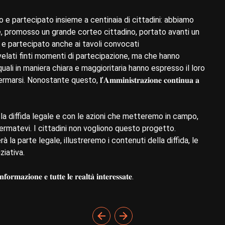
 e partecipato insieme a centinaia di cittadini: abbiamo
, promosso un grande corteo cittadino, portato avanti un
 e partecipato anche ai tavoli convocati
rivelati finti momenti di partecipazione, ma che hanno
uali in maniera chiara e maggioritaria hanno espresso il loro
nostante questo, 𝐥’𝐀𝐦𝐦𝐢𝐧𝐢𝐬𝐭𝐫𝐚𝐳𝐢𝐨𝐧𝐞 𝐜𝐨𝐧𝐭𝐢𝐧𝐮𝐚 𝐚
𝐬𝐨 𝐛𝐚𝐬𝐭𝐚. Con la diffida legale e con le azioni che metteremo in campo,
ermatevi. I cittadini non vogliono questo progetto.
la parte legale, illustreremo i contenuti della diffida, le
ziativa.
𝐧𝐟𝐨𝐫𝐦𝐚𝐳𝐢𝐨𝐧𝐞 𝐞 𝐭𝐮𝐭𝐭𝐞 𝐥𝐞 𝐫𝐞𝐚𝐥𝐭𝐚̀ 𝐢𝐧𝐭𝐞𝐫𝐞𝐬𝐬𝐚𝐭𝐞.