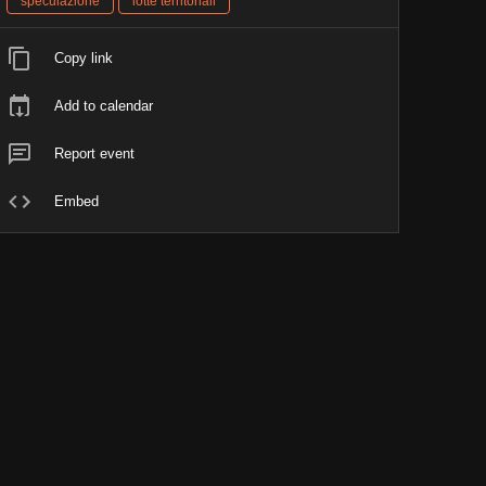
speculazione
lotte territoriali
Copy link
Add to calendar
Report event
Embed