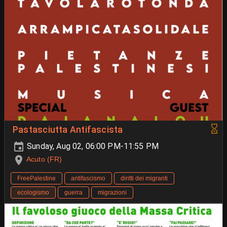
Pastasciutta Antifascista
Sunday, Aug 02, 06:00 PM-11:55 PM
Acuto (FR)
FreePalestine
antifascismo
diritti dei migranti
ecologismo
guerra
migrazioni