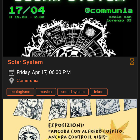
Solar System
Friday, Apr 17, 06:00 PM
Communia
ecologismo
musica
sound system
tekno