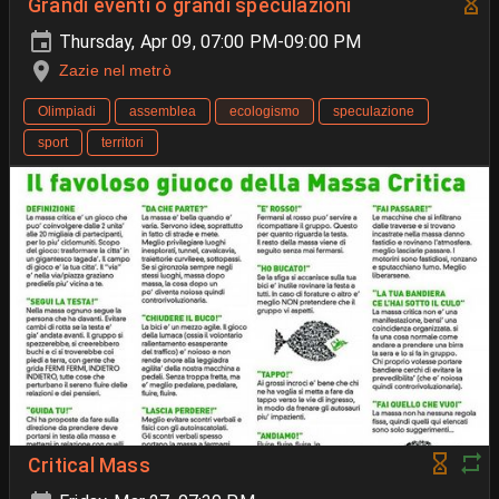
Grandi eventi o grandi speculazioni
Thursday, Apr 09, 07:00 PM-09:00 PM
Zazie nel metrò
Olimpiadi
assemblea
ecologismo
speculazione
sport
territori
Critical Mass