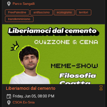
Parco Sangalli
FreePalestine
antifascismo
ecologismo
territori
transfemminismo
Liberiamoci dal cemento
Friday, Jun 05, 08:00 PM
CSOA Ex-Snia