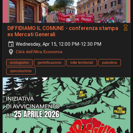
DIFFIDIAMO IL COMUNE - conferenza stampa
ex Mercati Generali
Wednesday, Apr 15, 12:00 PM-12:30 PM
Città dell'Altra Economia
ecologismo
gentrificazione
lotte territoriali
palestina
speculazione