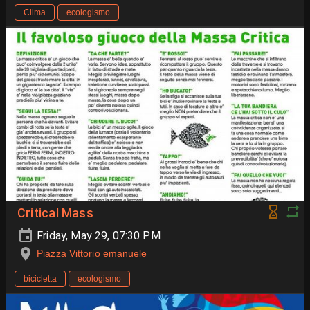
Clima
ecologismo
Critical Mass
Friday, May 29, 07:30 PM
Piazza Vittorio emanuele
bicicletta
ecologismo