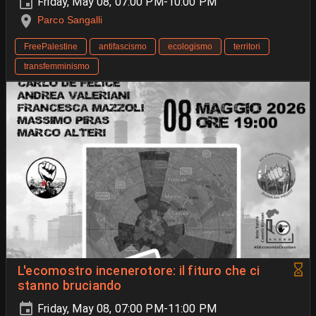
Friday, May 08, 07:00 PM-10:00 PM
Parco Sangalli
FreePalestine
antifascismo
ecologismo
territori
transfemminismo
L'ecomostro incenerotore: il fituro che ci
stanno bruciando
Friday, May 08, 07:00 PM-11:00 PM