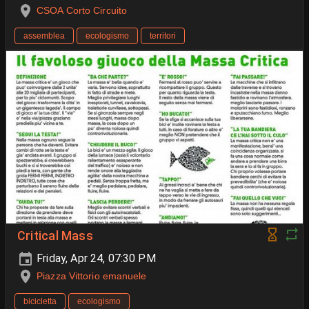
CSOA Corto Circuito
assemblea
ecologismo
territori
Critical Mass
Friday, Apr 24, 07:30 PM
Piazza Vittorio emanuele
bicicletta
ecologismo