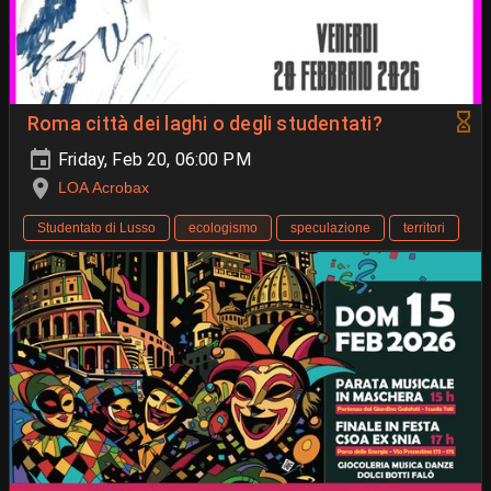
Roma città dei laghi o degli studentati?
Friday, Feb 20, 06:00 PM
LOA Acrobax
Studentato di Lusso
ecologismo
speculazione
territori