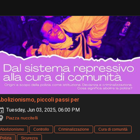
bolizionismo, piccoli passi per
Tuesday, Jun 03, 2025, 06:00 PM
Piazza nuccitelli
Abolizionismo
Controllo
Criminalizzazione
Cura di comunità
Polizia
Sicurezza