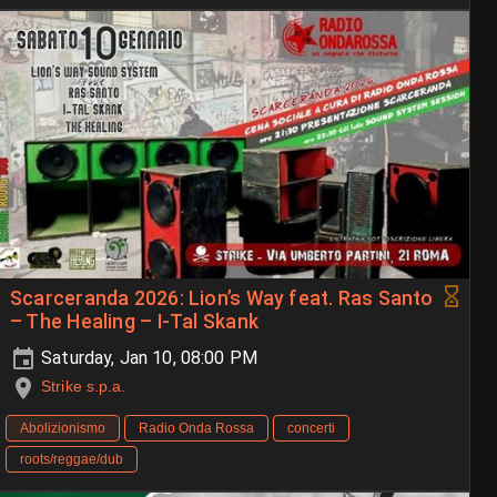
Scarceranda 2026: Lion’s Way feat. Ras Santo
– The Healing – I-Tal Skank
Saturday, Jan 10, 08:00 PM
Strike s.p.a.
Abolizionismo
Radio Onda Rossa
concerti
roots/reggae/dub