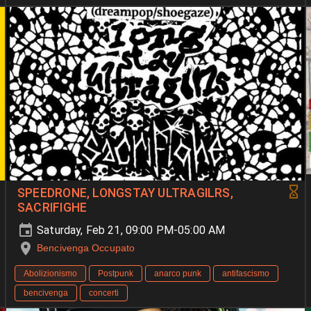
SPEEDRONE, LONGSTAY ULTRAGILRS,
SACRIFIGHE
Saturday, Feb 21, 09:00 PM-05:00 AM
Bencivenga Occupato
Abolizionismo
Postpunk
anarco punk
antifascismo
bencivenga
concerti