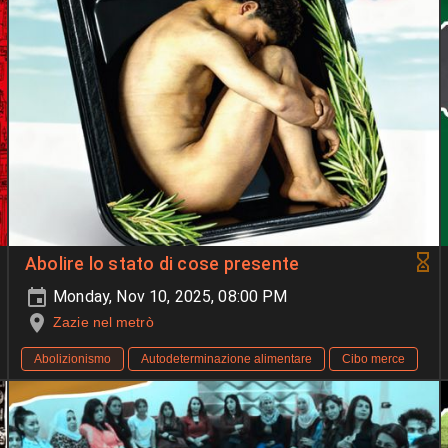
Abolire lo stato di cose presente
Monday, Nov 10, 2025, 08:00 PM
Zazie nel metrò
Abolizionismo
Autodeterminazione alimentare
Cibo merce