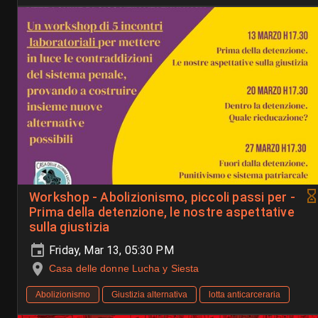
Workshop - Abolizionismo, piccoli passi per -
Prima della detenzione, le nostre aspettative
sulla giustizia
Friday, Mar 13, 05:30 PM
Casa delle donne Lucha y Siesta
Abolizionismo
Giustizia alternativa
lotta anticarceraria