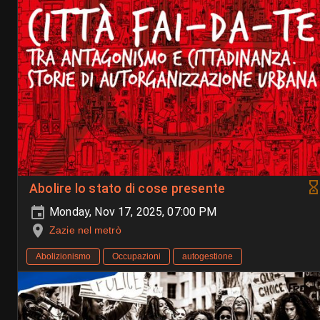
Abolire lo stato di cose presente
Monday, Nov 17, 2025, 07:00 PM
Zazie nel metrò
Abolizionismo
Occupazioni
autogestione