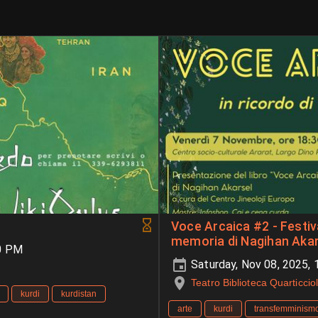
Voce Arcaica #2 - Festival di Arte e Cultura in
memoria di Nagihan Akar
0 PM
Saturday, Nov 08, 2025,
Teatro Biblioteca Quarticcio
kurdi
kurdistan
arte
kurdi
transfemminism