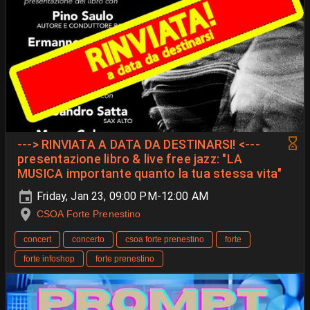
---> RINVIATA A DATA DA DESTINARSI! <---
presentazione libro & live free jazz: "LA
MUSICA importante quanto la tua stessa vita"
Friday, Jan 23, 09:00 PM-12:00 AM
CSOA Forte Prenestino
concert
concerto
csoa forte prenestino
forte
forte infoshop
forte prenestino