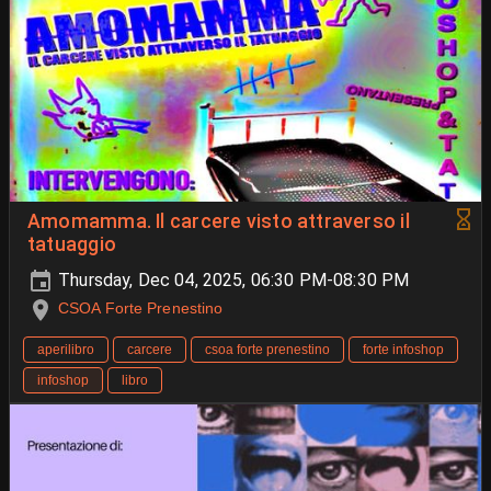
Amomamma. Il carcere visto attraverso il
tatuaggio
Thursday, Dec 04, 2025, 06:30 PM-08:30 PM
CSOA Forte Prenestino
aperilibro
carcere
csoa forte prenestino
forte infoshop
infoshop
libro