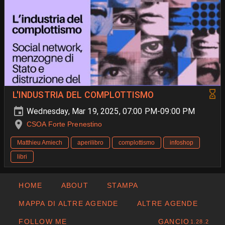
L'INDUSTRIA DEL COMPLOTTISMO
Wednesday, Mar 19, 2025, 07:00 PM-09:00 PM
CSOA Forte Prenestino
Matthieu Amiech
aperilibro
complottismo
infoshop
libri
HOME
ABOUT
STAMPA
MAPPA DI ALTRE AGENDE
ALTRE AGENDE
FOLLOW ME
GANCIO
1.28.2