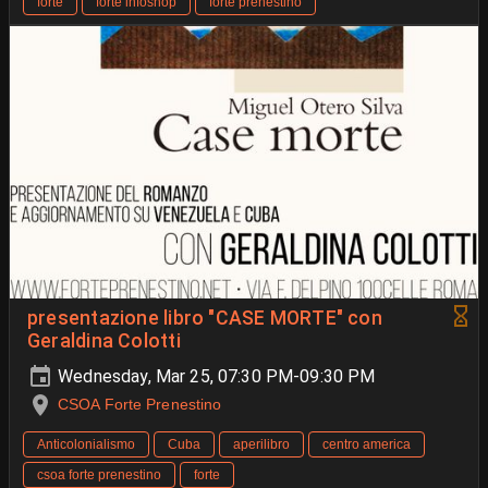
forte
forte infoshop
forte prenestino
presentazione libro "CASE MORTE" con
Geraldina Colotti
Wednesday, Mar 25, 07:30 PM-09:30 PM
CSOA Forte Prenestino
Anticolonialismo
Cuba
aperilibro
centro america
csoa forte prenestino
forte