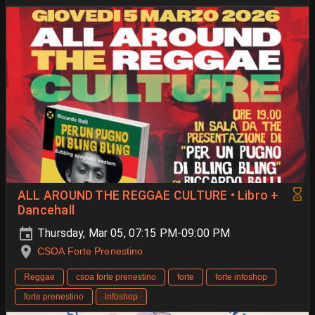
ALL AROUND THE REGGAE CULTURE • Libro +
Dancehall
Thursday, Mar 05, 07:15 PM-09:00 PM
CSOA Forte Prenestino
Reggae
csoa forte prenestino
forte
forte infoshop
forte prenestino
infoshop