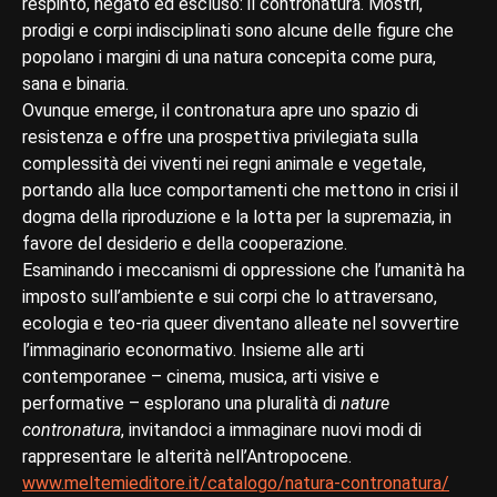
respinto, negato ed escluso: il contronatura. Mostri,
prodigi e corpi indisciplinati sono alcune delle figure che
popolano i margini di una natura concepita come pura,
sana e binaria.
Ovunque emerge, il contronatura apre uno spazio di
resistenza e offre una prospettiva privilegiata sulla
complessità dei viventi nei regni animale e vegetale,
portando alla luce comportamenti che mettono in crisi il
dogma della riproduzione e la lotta per la supremazia, in
favore del desiderio e della cooperazione.
Esaminando i meccanismi di oppressione che l’umanità ha
imposto sull’ambiente e sui corpi che lo attraversano,
ecologia e teo-ria queer diventano alleate nel sovvertire
l’immaginario econormativo. Insieme alle arti
contemporanee – cinema, musica, arti visive e
performative – esplorano una pluralità di
nature
contronatura
, invitandoci a immaginare nuovi modi di
rappresentare le alterità nell’Antropocene.
www.meltemieditore.it/catalogo/natura-contronatura/