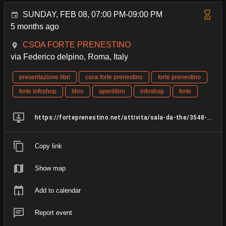
SUNDAY, FEB 08, 07:00 PM-09:00 PM
5 months ago
CSOA FORTE PRENESTINO
via Federico delpino, Roma, Italy
presentazione libri
csoa forte prenestino
forte prenestino
forte infoshop
libro
aperilibro
infoshop
forte
https://forteprenestino.net/attivita/sala-da-the/3548-natura-contro-natura
Copy link
Show map
Add to calendar
Report event