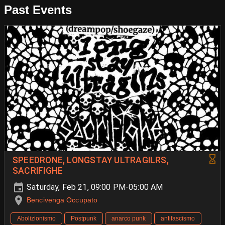
Past Events
SPEEDRONE, LONGSTAY ULTRAGILRS,
SACRIFIGHE
Saturday, Feb 21, 09:00 PM-05:00 AM
Bencivenga Occupato
Abolizionismo
Postpunk
anarco punk
antifascismo