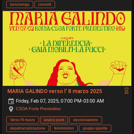
bencivenga
concerti
MARIA GALINDO verso l' 8 marzo 2025
Friday, Feb 07, 2025, 07:00 PM-03:00 AM
CSOA Forte Prenestino
Verso l'8 marzo
anarco punk
decolonialismo
depatriarcalizzazione
femminismo
gruppo ippolita