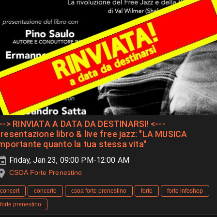
--> RINVIATA A DATA DA DESTINARSI! <---
resentazione libro & live free jazz: "LA MUSICA
mportante quanto la tua stessa vita"
Friday, Jan 23, 09:00 PM-12:00 AM
CSOA Forte Prenestino
concert
concerto
csoa forte prenestino
forte
forte infoshop
forte prenestino