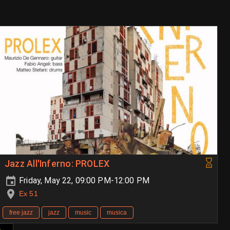
Jazz All'Inferno: PROLEX
Friday, May 22, 09:00 PM-12:00 PM
Ex 51
free jazz
jazz
music
musica