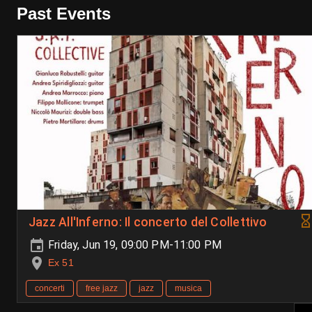
Past Events
Jazz All'Inferno: Il concerto del Collettivo
Friday, Jun 19, 09:00 PM-11:00 PM
Ex 51
concerti
free jazz
jazz
musica