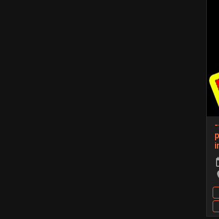
-
p
i