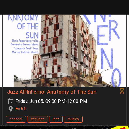
Jazz All'Inferno: Anatomy of The Sun
Friday, Jun 05, 09:00 PM-12:00 PM
Ex 51
concerti
free jazz
jazz
musica