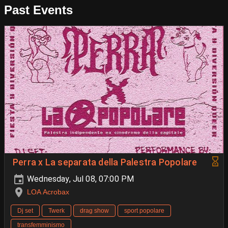
Past Events
Perra x La separata della Palestra Popolare
Wednesday, Jul 08, 07:00 PM
LOA Acrobax
Dj set
Twerk
drag show
sport popolare
transfemminismo