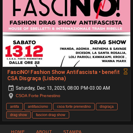
FasciNO! Fashion Show Antifascista • benefit
CSA Disgraça (Lisbona)
Saturday, Dec 13, 2025, 08:00 PM-03:00 AM
CSOA Forte Prenestino
antifa
antifascismo
csoa forte prenestino
disgraça
drag show
fascion drag show
HOME
ABOUT
STAMPA