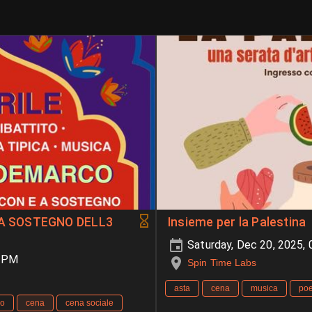
A SOSTEGNO DELL3
Insieme per la Palestina
Saturday, Dec 20, 2025,
0 PM
Spin Time Labs
asta
cena
musica
poe
lo
cena
cena sociale