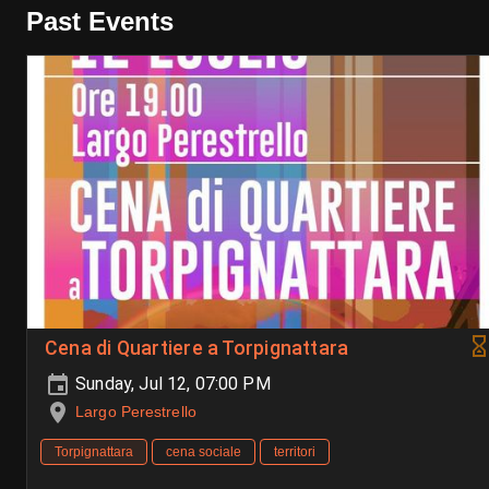
Past Events
Cena di Quartiere a Torpignattara
Sunday, Jul 12, 07:00 PM
Largo Perestrello
Torpignattara
cena sociale
territori