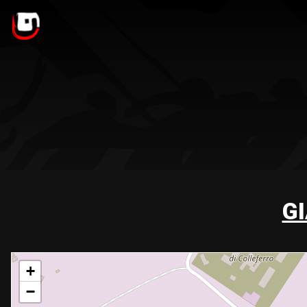
G
+
−