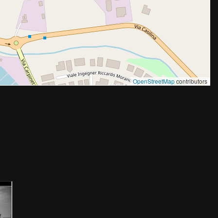
OpenStreetMap
contributors