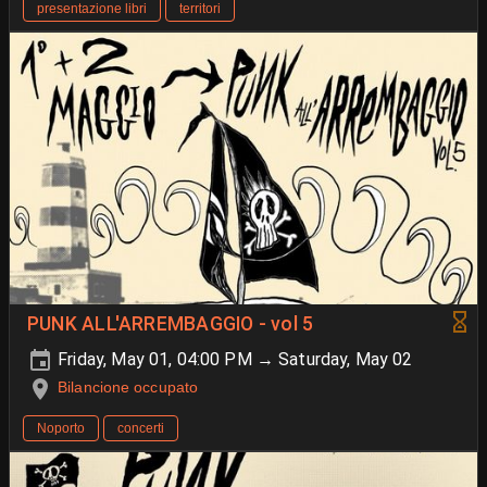
presentazione libri
territori
PUNK ALL'ARREMBAGGIO - vol 5
Friday, May 01, 04:00 PM → Saturday, May 02
Bilancione occupato
Noporto
concerti