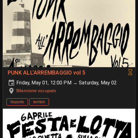
PUNK ALL’ARREMBAGGIO vol 5
Friday, May 01, 12:00 PM → Saturday, May 02
Bilancione occupato
Noporto
territori