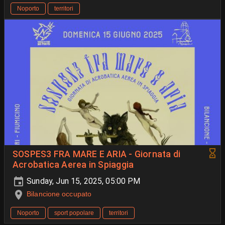
Noporto
territori
SOSPES3 FRA MARE E ARIA - Giornata di
Acrobatica Aerea in Spiaggia
Sunday, Jun 15, 2025, 05:00 PM
Bilancione occupato
Noporto
sport popolare
territori