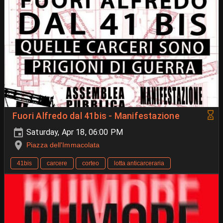
Fuori Alfredo dal 41bis - Manifestazione
Saturday, Apr 18, 06:00 PM
Piazza dell'Immacolata
41bis
carcere
corteo
lotta anticarceraria