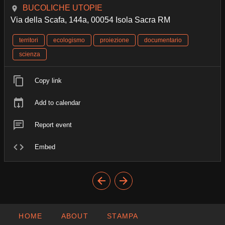
BUCOLICHE UTOPIE
Via della Scafa, 144a, 00054 Isola Sacra RM
territori
ecologismo
proiezione
documentario
scienza
Copy link
Add to calendar
Report event
Embed
HOME
ABOUT
STAMPA