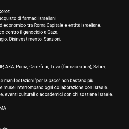
korot.
cquisto di farmaci israeliani.
 ed economico tra Roma Capitale e entità israeliane.
aco contro il genocidio a Gaza.
io, Disinvestimento, Sanzioni.
HP, AXA, Puma, Carrefour, Teva (farmaceutica), Sabra,
Le manifestazioni “per la pace” non bastano più.
i e musei interrompano ogni collaborazione con Israele.
re, eventi culturali o accademici con chi sostiene Israele.
OMA
glio.