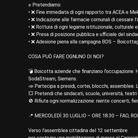
✊ Pretendiamo:
• ❌ Fine immediata di ogni rapporto tra ACEA e Me
• ❌ Indicazione alle farmacie comunali di cessare l’a
• ❌ Rottura di ogni legame istituzionale, culturale
• ❌ Presa di posizione pubblica e ufficiale del sind
• ❌ Adesione piena alla campagna BDS – Boicottagg
COSA PUÒ FARE OGNUNO DI NOI?
💣 Boicotta aziende che finanziano l’occupazione: 
SodaStream, Siemens.
📣 Partecipa a presidi, cortei, blocchi, assemblee. 
💥 Pretendi che sindacati, scuole, università, teatr
🚫 Rifiuta ogni normalizzazione: niente concerti, fie
📍 MERCOLEDÌ 30 LUGLIO – ORE 18:30 – FAO, R
Verso l’assemblea cittadina del 12 settembre
per costruire una mobilitazione di massa al Campido