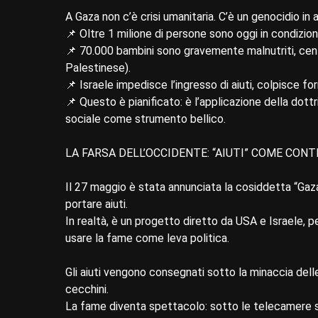
A Gaza non c’è crisi umanitaria. C’è un genocidio in 
📌 Oltre 1 milione di persone sono oggi in condizio
📌 70.000 bambini sono gravemente malnutriti, cent
Palestinese).
📌 Israele impedisce l’ingresso di aiuti, colpisce forn
📌 Questo è pianificato: è l’applicazione della dottr
sociale come strumento bellico.
LA FARSA DELL’OCCIDENTE: “AIUTI” COME CO
Il 27 maggio è stata annunciata la cosiddetta “Gaza
portare aiuti.
In realtà, è un progetto diretto da USA e Israele, per
usare la fame come leva politica.
Gli aiuti vengono consegnati sotto la minaccia delle 
cecchini.
La fame diventa spettacolo: sotto le telecamere si