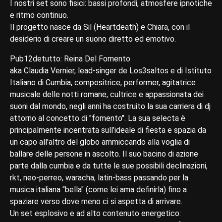
I nostri set sono fisici: bassi profondi, atmosfere ipnotiche
e ritmo continuo.
Il progetto nasce da Sil (Heartdeath) e Chiara, con il
desiderio di creare un suono diretto ed emotivo.
Pub12detutto: Reina Del Fomento
aka Claudia Vernier, lead-singer de Los3saltos e di Istituto
Italiano di Cumbia, compositrice, performer, agitatrice
musicale delle notti romane, cultrice e appassionata dei
suoni dal mondo, negli anni ha costruito la sua carriera di dj
attorno al concetto di "fomento". La sua selecta è
principalmente incentrata sull’ideale di fiesta e spazia da
un capo all'altro del globo ammiccando alla voglia di
ballare delle persone in ascolto. Il suo bacino di azione
parte dalla cumbia e da tutte le sue possibili declinazioni,
rkt, neo-perreo, waracha, latin-bass passando per la
musica italiana "bella" (come lei ama definirla) fino a
spaziare verso dove meno ci si aspetta di arrivare.
Un set esplosivo e ad alto contenuto energetico: