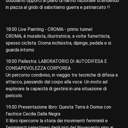
dobbiamo opporci al piano di riarmo nazionale scendendo
in piazza al grido di sabotiamo guerra e patriarcato !!
18.00 Live Painting - CROMA - primo tunnel
CROMA, è muralista, illustratrice, a volte fumettista,
spesso ciclista. Croma inchiostra, dipinge, pedala e si
guarda intorno
18:00 Pallestra: LABORATORIO DI AUTODIFESA E
CONSAPEVOLEZZA CORPOREA
Un percorso condiviso, in viaggio tra tecniche di difesa e
attacco, passando dal corpo alla voce. Un invito ad
esplorare la capacità di gestirsi in una situazione di
pericolo.
19.00 Presentazione libro: Questa Terra è Donna con
l’autrice Cecilia Dalla Negra
Il libro ripercorre la storia dei movimenti femminili e
femministi palestinesi dagli inizi del Novecento sino ai