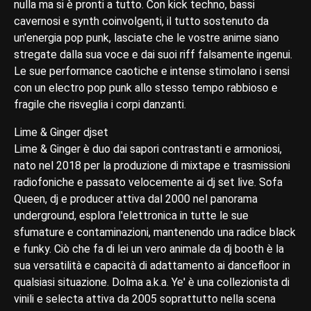
nulla ma si è pronti a tutto. Con kick techno, bassi
cavernosi e synth coinvolgenti, il tutto sostenuto da
un'energia pop punk, lasciate che le vostre anime siano
stregate dalla sua voce e dai suoi riff falsamente ingenui.
Le sue performance caotiche e intense stimolano i sensi
con un electro pop punk allo stesso tempo rabbioso e
fragile che risveglia i corpi danzanti.
Lime & Ginger djset
Lime & Ginger è duo dai sapori contrastanti e armoniosi,
nato nel 2018 per la produzione di mixtape e trasmissioni
radiofoniche e passato velocemente ai dj set live. Sofa
Queen, dj e producer attiva dal 2000 nel panorama
underground, esplora l'elettronica in tutte le sue
sfumature e contaminazioni, mantenendo una radice black
e funky. Ciò che fa di lei un vero animale da dj booth è la
sua versatilità e capacità di adattamento ai dancefloor in
qualsiasi situazione. Dolma a.k.a. Ye' è una collezionista di
vinili e selecta attiva da 2005 soprattutto nella scena