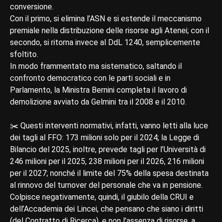
conversione.
Con il primo, si elimina l’ASN e si estende il meccanismo
premiale nella distribuzione delle risorse agli Atenei; con il
secondo, si ritorna invece al DdL 1240, semplicemente
sfoltito.
In modo frammentato ma sistematico, saltando il
confronto democratico con le parti sociali e in
Parlamento, la Ministra Bernini completa il lavoro di
demolizione avviato da Gelmini tra il 2008 e il 2010.
✂️ Questi interventi normativi, infatti, vanno letti alla luce
dei tagli al FFO: 173 milioni solo per il 2024; la Legge di
Bilancio del 2025, inoltre, prevede tagli per l’Università di
246 milioni per il 2025, 238 milioni per il 2026, 216 milioni
per il 2027; nonché il limite del 75% della spesa destinata
al rinnovo del turnover del personale che va in pensione.
Colpisce negativamente, quindi, il giubilo della CRUI e
dell’Accademia dei Lincei, che pensano che siano i diritti
(del Contratto di Ricerca), e non l’assenza di risorse, a