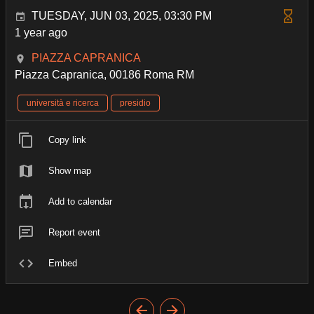
TUESDAY, JUN 03, 2025, 03:30 PM
1 year ago
PIAZZA CAPRANICA
Piazza Capranica, 00186 Roma RM
università e ricerca
presidio
Copy link
Show map
Add to calendar
Report event
Embed