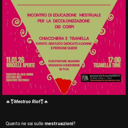
🔥​⚧️​
Mestruo Riot
⚧️​🔥​
Quanto ne sai sulle
mestruazioni
?