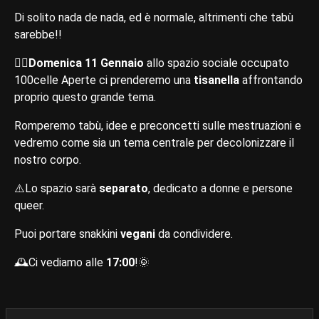
Di solito nada de nada, ed è normale, altrimenti che tabù
sarebbe!!
​👉🏽​
Domenica 11 Gennaio
allo spazio sociale occupato
100celle Aperte ci prenderemo una
tisanella
affrontando
proprio questo grande tema.
Romperemo tabù, idee e preconcetti sulle mestruazioni e
vedremo come sia un tema centrale per decolonizzare il
nostro corpo.
⚠️Lo spazio sarà
separato
, dedicato a donne e persone
queer.
Puoi portare snakkini
vegani
da condividere.
🕰️Ci vediamo alle
17:00
!🌞