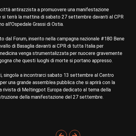
città antirazzista a promuovere una manifestazione
 si terrà la mattina di sabato 27 settembre davanti al CPR
o all'Ospedale Grassi di Ostia.
ato dal Forum, inserito nella campagna nazionale #180 Bene
llo di Basaglia davanti ai CPR di tutta Italia per
la medicina venga strumentalizzata per nuocere gravemente
rgogna che questi luoghi di morte si portano appresso.
ti, singolə a incontrarci sabato 13 settembre al Centro
18 per una grande assemblea pubblica che si aprirà con la
a rivista di Meltingpot Europa dedicato al tema della
ruzione della manifestazione del 27 settembre.