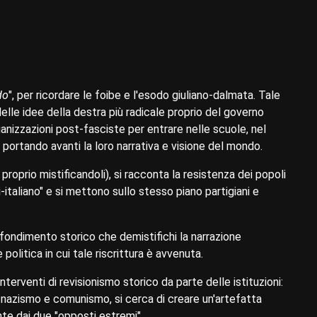
do
", per ricordare le foibe e l'esodo giuliano-dalmata. Tale
lle idee della destra più radicale proprio del governo
anizzazioni post-fasciste per entrare nelle scuole, nel
 portando avanti la loro narrativa e visione del mondo.
 proprio mistificandoli), si racconta la resistenza dei popoli
italiano" e si mettono sullo stesso piano partigiani e
ofondimento storico che demistifichi la narrazione
politica in cui tale riscrittura è avvenuta.
terventi di revisionismo storico da parte delle istituzioni:
ra nazismo e comunismo, si cerca di creare un'artefatta
te dai due "opposti estremi".