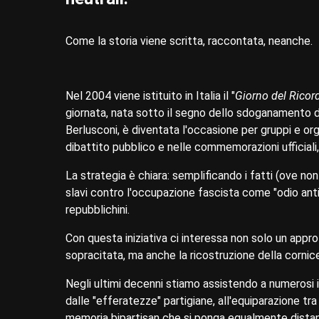
Come la storia viene scritta, raccontata, neanche.
Nel 2004 viene istituito in Italia il "
Giorno del Ricor
giornata, nata sotto il segno dello sdoganamento de
Berlusconi, è diventata l'occasione per gruppi e org
dibattito pubblico e nelle commemorazioni ufficiali,
La strategia è chiara: semplificando i fatti (ove non
slavi contro l'occupazione fascista come "odio anti-
repubblichini.
Con questa iniziativa ci interessa non solo un appr
sopracitata, ma anche la ricostruzione della cornice 
Negli ultimi decenni stiamo assistendo a numerosi in
dalle "efferatezze" partigiane, all'equiparazione t
memoria bipartisan che si ponga egualmente distan