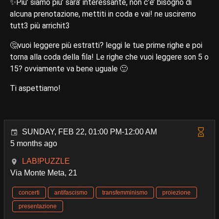
✨Piu’ siamo piu’ sara’ interessante, non c’e’ bisogno di
alcuna prenotazione, mettiti in coda e vai! ne usciremo
tutt3 più arrichit3
🤔vuoi leggere più estratti? leggi le tue prime righe e poi
torna alla coda della fila! Le righe che vuoi leggere son 5 o
15? ovviamente va bene uguale 🙂
Ti aspettiamo!
SUNDAY, FEB 22, 01:00 PM-12:00 AM
5 months ago
LAB!PUZZLE
Via Monte Meta, 21
concerti
antifascismo
transfemminismo
proiezione
presentazione