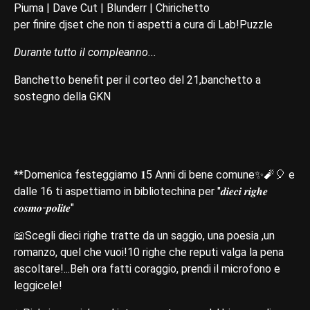
Piuma | Dave Cut | Blunderr | Chirichetto
per finire djset che non ti aspetti a cura di Lab!Puzzle
Durante tutto il compleanno...
Banchetto benefit per il corteo del 21,banchetto a
sostegno della GKN
**Domenica festeggiamo 𝟏5 Anni di bene comune✨🧨🎈 e
dalle 16 ti aspettiamo in bibliotechina per "𝒅𝒊𝒆𝒄𝒊 𝒓𝒊𝒈𝒉𝒆
𝒄𝒐𝒔𝒎𝒐-𝒑𝒐𝒍𝒊𝒕𝒆"
📖Scegli dieci righe tratte da un saggio, una poesia ,un
romanzo, quel che vuoi!10 righe che reputi valga la pena
ascoltare!...Beh ora fatti coraggio, prendi il microfono e
leggicele!