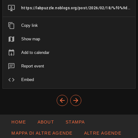
https://labpuzzle.noblogs.org/post/2026/02/18/%f0%9d%9f%8f5-anni-di-bene-comune%e2%9c%a8%f0%9f%a7%a8%f0%9f%8e%88/
Copy link
Show map
Add to calendar
Report event
Embed
HOME
ABOUT
STAMPA
MAPPA DI ALTRE AGENDE
ALTRE AGENDE