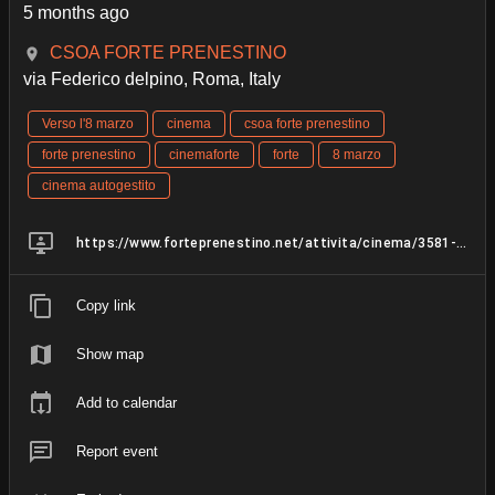
5 months ago
CSOA FORTE PRENESTINO
via Federico delpino, Roma, Italy
Verso l'8 marzo
cinema
csoa forte prenestino
forte prenestino
cinemaforte
forte
8 marzo
cinema autogestito
https://www.forteprenestino.net/attivita/cinema/3581-amore-ti-odio
Copy link
Show map
Add to calendar
Report event