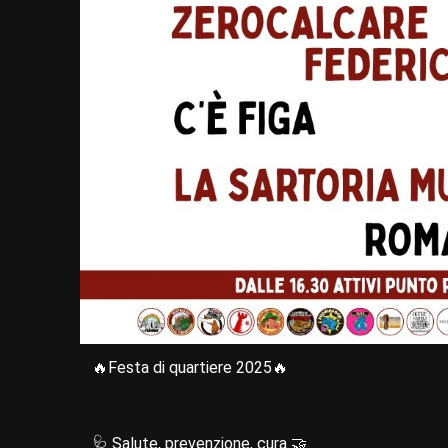
🔥Festa di quartiere 2025🔥
🩺 Salute, prevenzione, cura 🤝