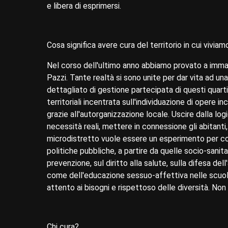
e libera di esprimersi.
Cosa significa avere cura del territorio in cui viviam
Nel corso dell'ultimo anno abbiamo provato a imma
Pazzi. Tante realtà si sono unite per dar vita ad un
dettagliato di gestione partecipata di questi quartie
territoriali incentrata sull'individuazione di opere i
grazie all'autorganizzazione locale. Uscire dalla log
necessità reali, mettere in connessione gli abitanti, l
microdistretto vuole essere un esperimento per coinv
politiche pubbliche, a partire da quelle socio-sanitar
prevenzione, sul diritto alla salute, sulla difesa del
come dell'educazione sessuo-affettiva nelle scuole.
attento ai bisogni e rispettoso delle diversità. Non
Chi cura?