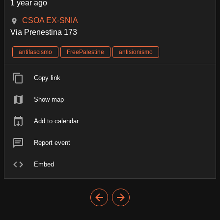
1 year ago
CSOA EX-SNIA
Via Prenestina 173
antifascismo
FreePalestine
antisionismo
Copy link
Show map
Add to calendar
Report event
Embed