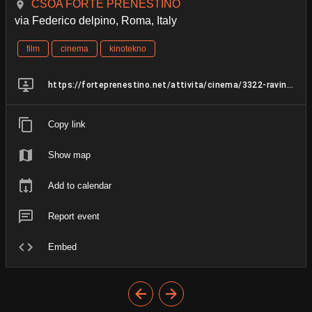
CSOA FORTE PRENESTINO
via Federico delpino, Roma, Italy
film
cinema
kinotekno
https://forteprenestino.net/attivita/cinema/3322-raving-iran
Copy link
Show map
Add to calendar
Report event
Embed