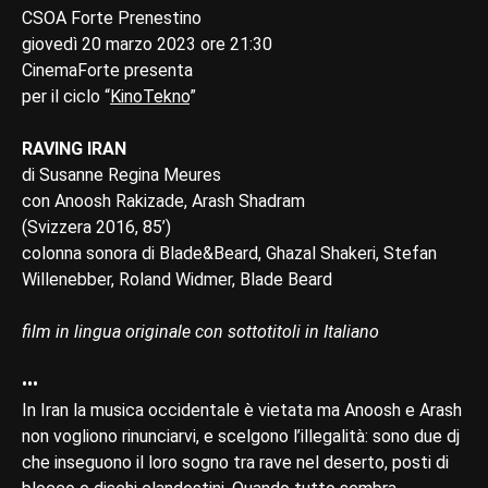
CSOA Forte Prenestino
giovedì 20 marzo 2023 ore 21:30
CinemaForte presenta
per il ciclo “
KinoTekno
”
RAVING IRAN
di Susanne Regina Meures
con Anoosh Rakizade, Arash Shadram
(Svizzera 2016, 85’)
colonna sonora di Blade&Beard, Ghazal Shakeri, Stefan
Willenebber, Roland Widmer, Blade Beard
film in lingua originale con sottotitoli in Italiano
•••
In Iran la musica occidentale è vietata ma Anoosh e Arash
non vogliono rinunciarvi, e scelgono l’illegalità: sono due dj
che inseguono il loro sogno tra rave nel deserto, posti di