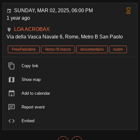
SUNDAY, MAR 02, 2025, 06:00 PM
1 year ago
LOA ACROBAX
Via della Vasca Navale 6, Rome, Metro B San Paolo
FreePalestine
Verso l'8 marzo
documentario
nudm
Copy link
Show map
Add to calendar
Report event
Embed