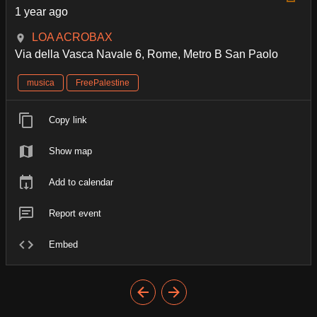
1 year ago
LOA ACROBAX
Via della Vasca Navale 6, Rome, Metro B San Paolo
musica
FreePalestine
Copy link
Show map
Add to calendar
Report event
Embed