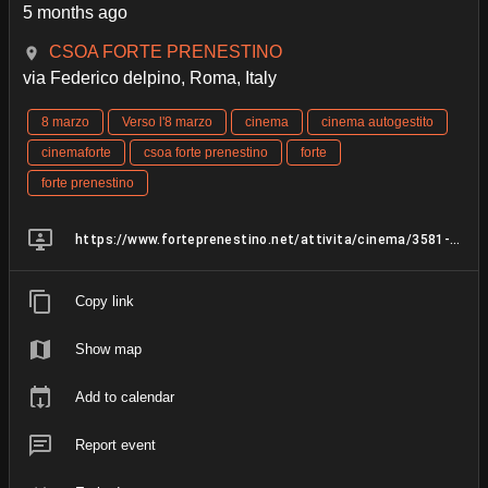
5 months ago
CSOA FORTE PRENESTINO
via Federico delpino, Roma, Italy
8 marzo
Verso l'8 marzo
cinema
cinema autogestito
cinemaforte
csoa forte prenestino
forte
forte prenestino
https://www.forteprenestino.net/attivita/cinema/3581-amore-ti-odio
Copy link
Show map
Add to calendar
Report event