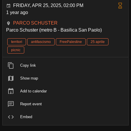
FRIDAY, APR 25, 2025, 02:00 PM
1 year ago
PARCO SCHUSTER
Parco Schuster (metro B - Basilica San Paolo)
territori
antifascismo
FreePalestine
25 aprile
picnic
Copy link
Show map
Add to calendar
Report event
Embed