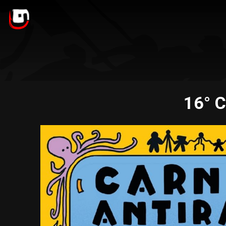
16° C